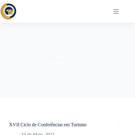
Pular
para
o
conteúdo
MÊS
Maio 2021
XVII Ciclo de Conferências em Turismo
24 de Maio, 2021