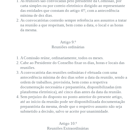
As reuniões são convocadas pelo presidente da Comissão, por
carta simples ou por correio eletrónico dirigido ao representante
das entidades que constam do artigo 4!!, com a antecedência
mínima de dez dias.
As convocatórias conterão sempre referência aos assuntos a tratar
na reunião a que respeitam, bem como a data, o local e as horas
da mesma.
Artigo 9.º
Reuniões ordinárias
A Comissão reúne, ordinariamente, todos os meses.
Cabe ao Presidente do Conselho fixar os dias, horas e locais das
reuniões.
A convocatória das reuniões ordinárias é efetuada com uma
antecedência mínima de dez dias sobre a data da reunião, sendo a
ordem de trabalhos, provisória, bem como a respetiva
documentação necessária e preparatória, disponibilizadas (em
plataforma eletrónica), até cinco dias antes da data da reunião.
Sem prejuízo do disposto no ponto anterior do presente artigo,
até ao início da reunião pode ser disponibilizada documentação
preparatória da mesma, desde que o respetivo assunto não seja
submetido a decisão, salvo se aceite por unanimidade.
Artigo 10.º
Reuniões Extraordinárias