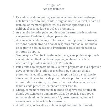
Artigo 14.º
Ata das reuniões
De cada uma das reuniões, será lavrada uma ata resumo do que
nela tiver ocorrido, indicando, designadamente, o local, a data da
reunião, os membros presentes, os assuntos apreciados, as
deliberações tomadas e as ações a prosseguir.
As atas são lavradas pelo coordenador da estrutura de apoio ou
em quem o Presidente delegar para o efeito.
As atas serão elaboradas, em folhas avulsas e postas à aprovação
de todos os membros no final da respetiva reunião ou no início
da seguinte e assinadas pelo Presidente e pelo coordenador da
estrutura de apoio.
Sempre que a Comissão assim o delibere, a ata pode ser aprovada,
em minuta, no final da disser respeito, ganhando eficácia
imediata depois de assinada pelo Presidente.
Para efeitos do disposto no nQ3, o texto proposto da ata a aprovar
deve ser remetido a todos os membros, que tenham estado
presentes na reunião, até quinze dias após a data da realização
dessa reunião e na forma de projeto da ata, por forma a permitir,
nos oito dias seguintes, pedidos de correção dos membros que,
tendo estado presentes, entendam dever fazê-lo.
Qualquer membro ausente na reunião de aprovação de uma ata
donde constem ou se omitam tomadas de posição suas pode,
salvaguardando o disposto no n.º 5, posteriormente, juntar à
mesma uma declaração sobre o assunto.
A publicitação das atas será feita na (plataforma eletrónica).