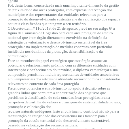
agosto.
Foi, desta forma, concretizada mais uma importante dimensão da gestão
de proximidade das áreas protegidas, com expressa intervenção dos
municípios e dos representantes das entidades relevantes para a
promoção do desenvolvimento sustentável e da valorização dos espaços
naturais classificados que integram o seu território.
O Decreto-Lei n.º 116/2019, de 21 de agosto, prevê no seu artigo 6º a
figura da Comissão de Cogestão para cada área protegida de âmbito
nacional que é um órgão diretamente envolvido na definição da
estratégia de valorização e desenvolvimento sustentável da área
protegida e na implementação de medidas concretas com particular
incidência nos domínios da promoção, da sensibilização e da
comunicação.
Face ao reconhecido papel estratégico que este órgão assume ao
potenciar o relacionamento próximo com as diferentes entidades com
intervenção e conhecimento do território, o diploma vem reforçar a sua
composição permitindo incluir representantes de entidades associativas
e/ou empresariais dos setores de atividade socioeconómica considerados
relevantes no contexto de cada área protegida.
Pretende-se potenciar o envolvimento no apoio à decisão sobre as
grandes linhas que permitam a concretização dos objetivos que
presidiram à classificação de cada uma das áreas protegidas, numa
perspetiva de partilha de valores e princípios de sustentabilidade no uso,
promoção e valorização dos
recursos naturais endógenos. Este envolvimento contribui não só para a
manutenção da integridade dos ecossistemas mas também para a
promoção da coesão territorial e do desenvolvimento sustentável,
baseado na valorização dos recursos naturais.