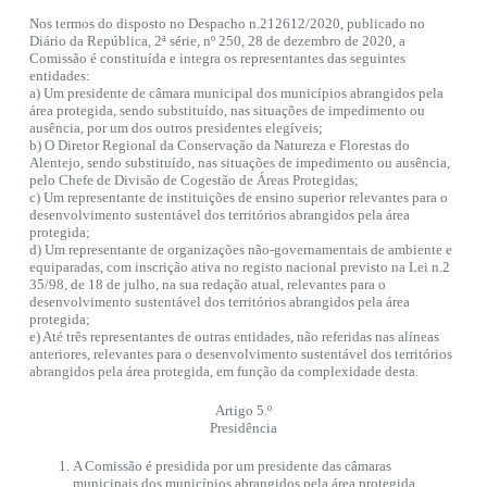
Nos termos do disposto no Despacho n.212612/2020, publicado no
Diário da República, 2ª série, nº 250, 28 de dezembro de 2020, a
Comissão é constituída e integra os representantes das seguintes
entidades:
a) Um presidente de câmara municipal dos municípios abrangidos pela
área protegida, sendo substituído, nas situações de impedimento ou
ausência, por um dos outros presidentes elegíveis;
b) O Diretor Regional da Conservação da Natureza e Florestas do
Alentejo, sendo substituído, nas situações de impedimento ou ausência,
pelo Chefe de Divisão de Cogestão de Áreas Protegidas;
c) Um representante de instituições de ensino superior relevantes para o
desenvolvimento sustentável dos territórios abrangidos pela área
protegida;
d) Um representante de organizações não-governamentais de ambiente e
equiparadas, com inscrição ativa no registo nacional previsto na Lei n.2
35/98, de 18 de julho, na sua redação atual, relevantes para o
desenvolvimento sustentável dos territórios abrangidos pela área
protegida;
e) Até três representantes de outras entidades, não referidas nas alíneas
anteriores, relevantes para o desenvolvimento sustentável dos territórios
abrangidos pela área protegida, em função da complexidade desta.
Artigo 5.º
Presidência
A Comissão é presidida por um presidente das câmaras
municipais dos municípios abrangidos pela área protegida,