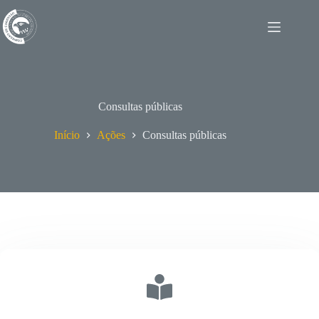
Pular
para
o
conteúdo
Consultas públicas
Início
Ações
Consultas públicas