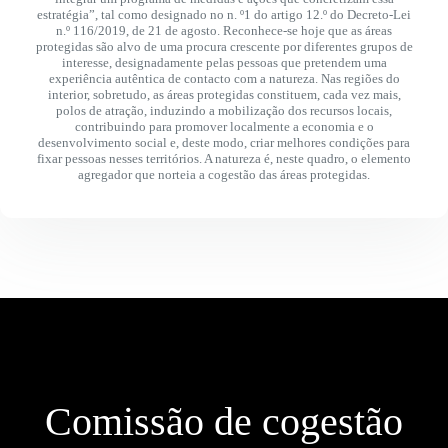
estratégia”, tal como designado no n. º1 do artigo 12.º do Decreto-Lei
n.º 116/2019, de 21 de agosto. Reconhece-se hoje que as áreas
protegidas são alvo de uma procura crescente por diferentes grupos de
interesse, designadamente pelas pessoas que pretendem uma
experiência autêntica de contacto com a natureza. Nas regiões do
interior, sobretudo, as áreas protegidas constituem, cada vez mais,
polos de atração, induzindo a mobilização dos recursos locais,
contribuindo para promover localmente a economia e o
desenvolvimento social e, deste modo, criar melhores condições para
fixar pessoas nesses territórios. A natureza é, neste quadro, o elemento
agregador que norteia a cogestão das áreas protegidas.
Comissão de cogestão