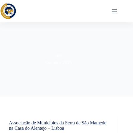
Pular
para
o
conteúdo
MÊS
Outubro 2023
Associação de Municípios da Serra de São Mamede
na Casa do Alentejo – Lisboa