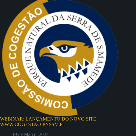
WEBINAR: LANÇAMENTO DO NOVO SITE
WWW.COGESTAO-PNSSM.PT
19 de Março, 2024