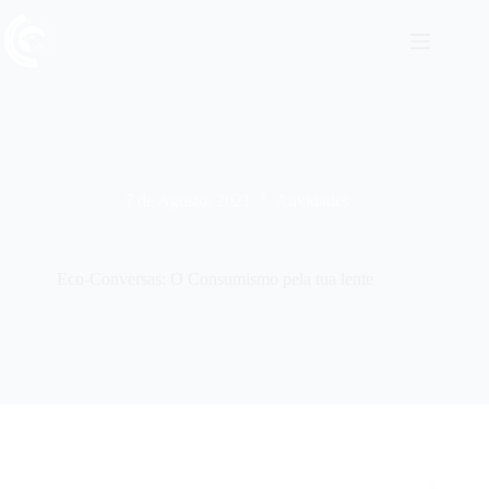
Pular
para
o
conteúdo
7 de Agosto, 2021
Atividades
Eco-Conversas: O Consumismo pela tua lente