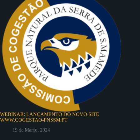
WEBINAR: LANÇAMENTO DO NOVO SITE
WWW.COGESTAO-PNSSM.PT
19 de Março, 2024