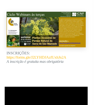
INSCRIÇÕES:
https://forms.gle/J2LYHDJAzfUxhJn2A
A inscrição é gratuita mas obrigatória